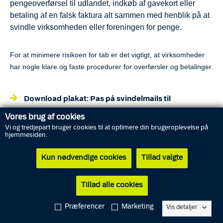
pengeoverførsel til udlandet, indkøb af gavekort eller
betaling af en falsk faktura alt sammen med henblik på at
svindle virksomheden eller foreningen for penge.
For at minimere risikoen for tab er det vigtigt, at virksomheder
har nogle klare og faste procedurer for overførsler og betalinger.
Download plakat: Pas på svindelmails til
virksomheder
Vores brug af cookies
Vi og tredjepart bruger cookies til at optimere din brugeroplevelse på
hjemmesiden.
RÅD TIL AT UNDGÅ AT BLIVE SVINDLET
Kun nødvendige cookies
Tillad valgte
Tillad alle cookies
Kontakt kunden, leverandøren eller formanden
Præferencer
Marketing
Vis detaljer
Overhold faste procedurer for overførsler og