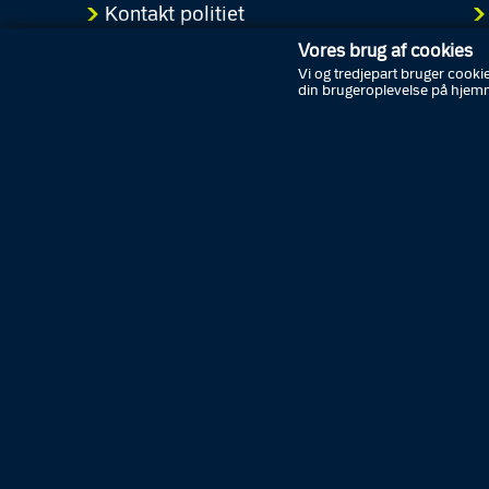
Kontakt politiet
Tip politiet
Vores brug af cookies
Vi og tredjepart bruger cookie
Job i politiet
din brugeroplevelse på hjem
K
Presse
Politiattest og lægeerklæringer
Cookies
Personoplysninger
Tilgængelighedserklæring
Guide til oplæsning af tekst
B
Følg politiet på sociale medier