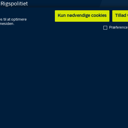
Rigspolitiet
Politikredse
Kun nødvendige cookies
Tillad
s til at optimere
National enhed for Særlig
mesiden.
Præference
riminalitet
Hvidvasksekretariatet
Færøernes Politi
Grønlands Politi
Politiskolen
Politimuseet
Center for
eredskabskommunikation