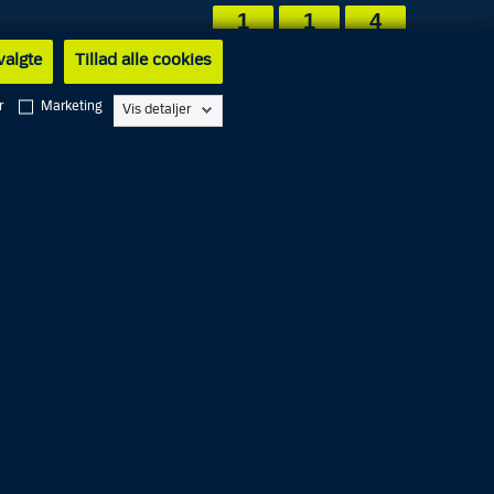
1
1
4
 valgte
Tillad alle cookies
r
Marketing
Vis detaljer
English