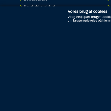
Kontakt politiet
Vores brug af cookies
Tip politiet
Vi og tredjepart bruger cookie
din brugeroplevelse på hjem
Job i politiet
K
Presse
Politiattest og lægeerklæringer
Cookies
Personoplysninger
Tilgængelighedserklæring
Guide til oplæsning af tekst
B
Følg politiet på sociale medier