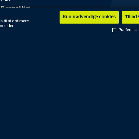
Rigspolitiet
Kun nødvendige cookies
Tillad
Politikredse
s til at optimere
mesiden.
National enhed for Særlig
Præference
riminalitet
Hvidvasksekretariatet
Færøernes Politi
Grønlands Politi
Politiskolen
Politimuseet
Center for
eredskabskommunikation