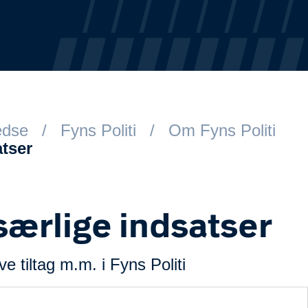
redse
Fyns Politi
Om Fyns Politi
tser
ærlige indsatser
 tiltag m.m. i Fyns Politi