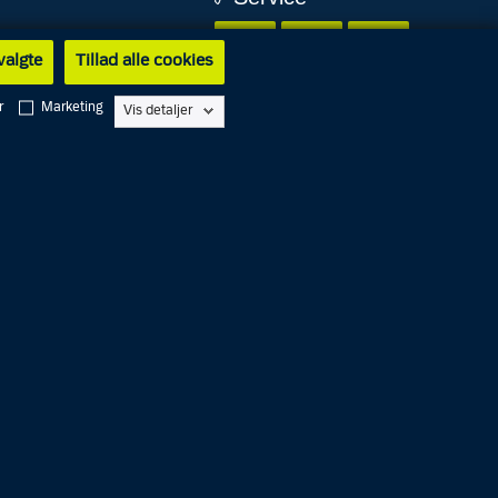
1
1
4
 valgte
Tillad alle cookies
r
Marketing
Vis detaljer
English