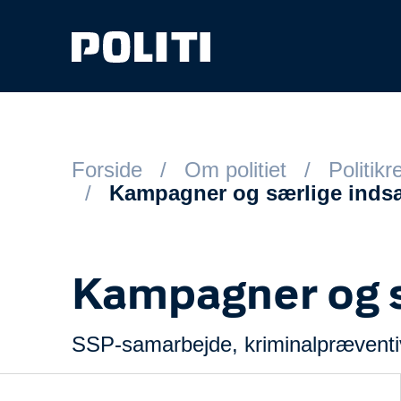
Spring til hovedindhold
Forside
Om politiet
Politik
Kampagner og særlige indsa
Kampagner og s
SSP-samarbejde, kriminalpræventive