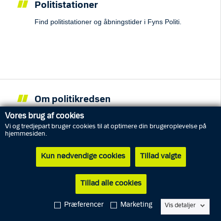
Politistationer
Find politistationer og åbningstider i Fyns Politi.
Om politikredsen
Information om politikredsen, politidirektøren,
Vores brug af cookies
Vi og tredjepart bruger cookies til at optimere din brugeroplevelse på
organisation, afdelinger, planer, analyser m.m.
hjemmesiden.
Kun nødvendige cookies
Tillad valgte
Tillad alle cookies
Kampagner og særlige indsatser
Præferencer
Marketing
Vis detaljer
SSP-samarbejde, kriminalpræventive tiltag m.m.