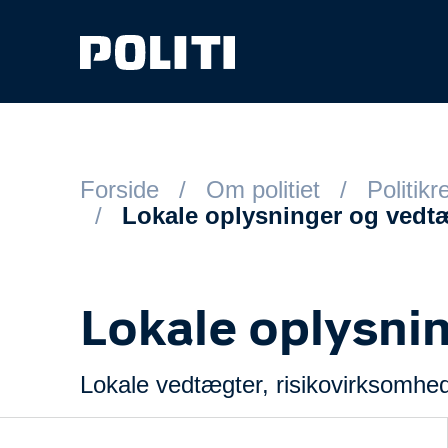
Spring til hovedindhold
Forside
Om politiet
Politik
Lokale oplysninger og vedt
Lokale oplysni
Lokale vedtægter, risikovirksomhed