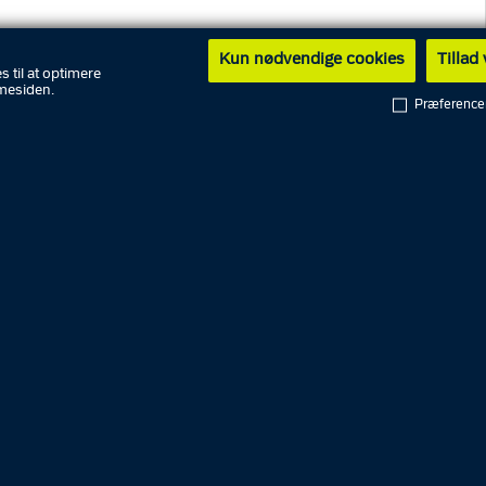
Kun nødvendige cookies
Tillad
Parkering
s til at optimere
mesiden.
Særlige regler for parkering i Fyns
Præference
Politis område.