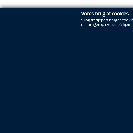
Vores brug af cookies
Afbrænding
Vi og tredjepart bruger cookie
din brugeroplevelse på hjem
Særlige regler for afbrænding i Fyns
Politis område.
Straffri Zone for
euforiserende stoffer
Centralt område i Odense er straffri
zone for euforiserende stoffer. Her
kan du læse, hvilke betingelser der
skal være opfyldt for, at