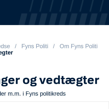
redse
Fyns Politi
Om Fyns Politi
ægter
nger og vedtægter
er m.m. i Fyns politikreds