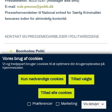
Pressetelefon: 4015 0147 (modtager ikke sms)
E-mail:
nsk-presse@politi.dk
Pressehenvendelser til National enhed for Særlig Kriminalitet
besvares inden for almindelig kontortid.
KONTAKT EN PRESSEMEDARBEJDER I POLITIKREDSENE
Bornholms Politi
Vores brug af cookies
Vi og tredjepart bruger cookies til at optimere din brugeroplevelse på
Fyns Politi
hjemmesiden.
Kun nødvendige cookies
Tillad valgte
Færøernes Politi
Tillad alle cookies
Grønlands Politi
Præferencer
Marketing
Vis detaljer