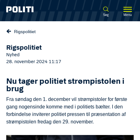
Spring til hovedindhold
Søg
Menu
Rigspolitiet
Rigspolitiet
Nyhed
28. november 2024 11:17
Nu tager politiet strømpistolen i
brug
Fra søndag den 1. december vil strømpistoler for første
gang nogensinde komme med i politiets bælter. I den
forbindelse inviterer politiet pressen til præsentation af
strømpistolen fredag den 29. november.