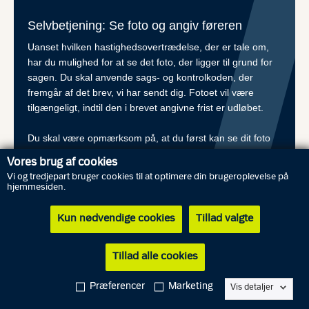
Selvbetjening: Se foto og angiv føreren
Uanset hvilken hastighedsovertrædelse, der er tale om,
har du mulighed for at se det foto, der ligger til grund for
sagen. Du skal anvende sags- og kontrolkoden, der
fremgår af det brev, vi har sendt dig. Fotoet vil være
tilgængeligt, indtil den i brevet angivne frist er udløbet.
Du skal være opmærksom på, at du først kan se dit foto
og angive oplysninger om fører via vores hjemmeside 24
Vores brug af cookies
timer efter du modtog brevet fra os.
Vi og tredjepart bruger cookies til at optimere din brugeroplevelse på
hjemmesiden.
Se foto og angiv fører
Kun nødvendige cookies
Tillad valgte
Tillad alle cookies
Hvem skal betale bøden?
Præferencer
Marketing
Vis detaljer
Bøde ved højest 30% hastighedsoverskridelse