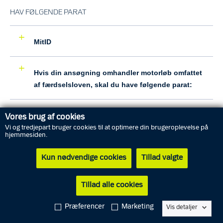
HAV FØLGENDE PARAT
MitID
Hvis din ansøgning omhandler motorløb omfattet
af færdselsloven, skal du have følgende parat:
Hvis din ansøgning handler om
Vores brug af cookies
banegodkendelse, skal du desuden havde
Vi og tredjepart bruger cookies til at optimere din brugeroplevelse på
hjemmesiden.
følgende parat
Kun nødvendige cookies
Tillad valgte
Tillad alle cookies
SPØRGSMÅL OG SVAR
Præferencer
Marketing
Vis detaljer
Hvad koster det?