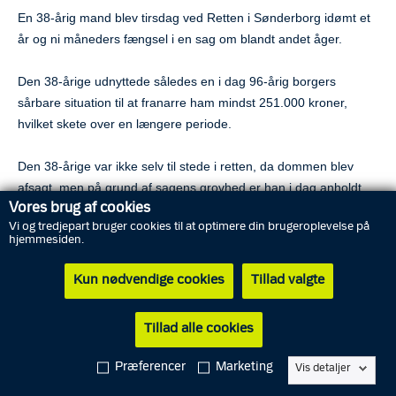
En 38-årig mand blev tirsdag ved Retten i Sønderborg idømt et
år og ni måneders fængsel i en sag om blandt andet åger.
Den 38-årige udnyttede således en i dag 96-årig borgers
sårbare situation til at franarre ham mindst 251.000 kroner,
hvilket skete over en længere periode.
Den 38-årige var ikke selv til stede i retten, da dommen blev
afsagt, men på grund af sagens grovhed er han i dag anholdt
Vores brug af cookies
med henblik på at kunne fremstilles i grundlovsforhør, hvor
Vi og tredjepart bruger cookies til at optimere din brugeroplevelse på
anklagemyndigheden vil begære ham varetægtsfængslet efter
hjemmesiden.
dom.
Kun nødvendige cookies
Tillad valgte
"Der har været tale om en meget usædvanlig og grov sag mod
den 96-årige mand. Vi ønsker, dels af hensyn til risikoen for
Tillad alle cookies
fornyet kriminalitet, dels af hensyn til retshåndhævelsen, at den
38-årige bliver varetægtsfængslet under en eventuel ankesag,
Præferencer
Marketing
Vis detaljer
eller indtil afsoningen i sagen kan begynde," siger politiinspektør