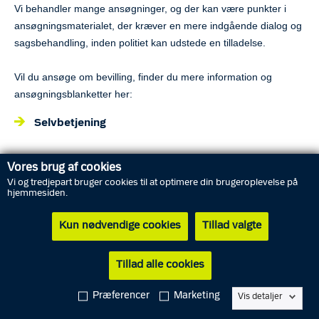
Vi behandler mange ansøgninger, og der kan være punkter i
ansøgningsmaterialet, der kræver en mere indgående dialog og
sagsbehandling, inden politiet kan udstede en tilladelse.
Vil du ansøge om bevilling, finder du mere information og
ansøgningsblanketter her:
Selvbetjening
Vores brug af cookies
Hvem behandler din ansøgning?
Vi og tredjepart bruger cookies til at optimere din brugeroplevelse på
hjemmesiden.
PAC - Politiets Administrative Center
Kun nødvendige cookies
Tillad valgte
Ansøgninger om tilladelse til fx paradekørsel, TV-overvågning,
børns arbejde, godkendelse af vagter, dørmænd,
idrætskontrollører og lufthavnsansatte samt autorisation af
Tillad alle cookies
inkasso-, vagt- eller pantelånervirksomhed bliver behandlet i det
Præferencer
Marketing
landsdækkende tilladelseskontor i Politiets Administrative Center.
Vis detaljer