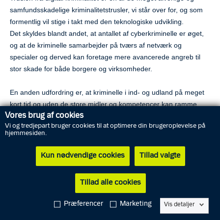
samfundsskadelige kriminalitetstrusler, vi står over for, og som
formentlig vil stige i takt med den teknologiske udvikling.
Det skyldes blandt andet, at antallet af cyberkriminelle er øget,
og at de kriminelle samarbejder på tværs af netværk og
specialer og derved kan foretage mere avancerede angreb til
stor skade for både borgere og virksomheder.
En anden udfordring er, at kriminelle i ind- og udland på meget
kort tid og uden de store midler og kompetencer kan ramme
Vores brug af cookies
mange ofre hyppigt og med stor geografisk spredning.
Vi og tredjepart bruger cookies til at optimere din brugeroplevelse på
hjemmesiden.
NSK har i 2024 oprettet et nyt samlet center for digital
kriminalitet, som skal fungere som én samlet indgang til
Kun nødvendige cookies
Tillad valgte
visitation og indledende efterforskning af alle anmeldelser til
dansk politi om digital økonomisk kriminalitet og fra oktober
Tillad alle cookies
2025 også for hovedparten af anmeldelser om digitale
seksualforbrydelser.
Præferencer
Marketing
Vis detaljer