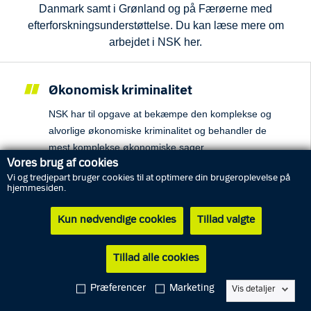
Danmark samt i Grønland og på Færøerne med
efterforskningsunderstøttelse. Du kan læse mere om
arbejdet i NSK her.
Økonomisk kriminalitet
NSK har til opgave at bekæmpe den komplekse og
alvorlige økonomiske kriminalitet og behandler de
mest komplekse økonomiske sager.
Vores brug af cookies
Vi og tredjepart bruger cookies til at optimere din brugeroplevelse på
hjemmesiden.
Kun nødvendige cookies
Tillad valgte
Organiseret kriminalitet
NSK målretter sine indsatser mod de organiserede
Tillad alle cookies
kriminelle netværk, som står bag den mest
samfundsskadelige kriminalitet.
Præferencer
Marketing
Vis detaljer