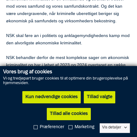
mod vores samfund og vores samfundskontrakt. Og det kan
være undergravende, når kriminelle uberettiget beriger sig
økonomisk på samfundets og virksomheders bekostning.
NSK skal føre an i politiets og anklagemyndighedens kamp mod
den alvorligste økonomiske kriminalitet.
NSK behandler derfor de mest komplekse sager om økonomisk
kriminalitet og har i løbet af 2023 og 2024 overtaget en række
Vores brug af cookies
mellemstore sager om økonomisk kriminalitet fra politikredsene.
Vi og tredjepart bruger cookies til at optimere din brugeroplevelse på
hjemmesiden.
I NSK har vi
Hvidvasksekretariatet
, som modtager, analyserer
og videreformidler underretninger om mulig hvidvask eller
Kun nødvendige cookies
Tillad valgte
finansiering af terrorisme. Og vi har NCIK, som modtager alle
anmeldelser til politiet om digital økonomisk kriminalitet.
Tillad alle cookies
Samtidig arbejder NSK sammen med andre myndigheder og
Præferencer
Marketing
Vis detaljer
private aktører for at sikre en mere aktiv