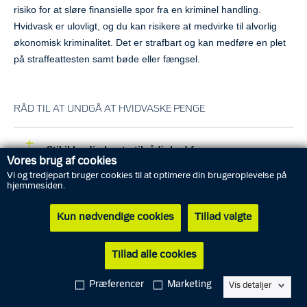
risiko for at sløre finansielle spor fra en kriminel handling.
Hvidvask er ulovligt, og du kan risikere at medvirke til alvorlig
økonomisk kriminalitet. Det er strafbart og kan medføre en plet
på straffeattesten samt bøde eller fængsel.
RÅD TIL AT UNDGÅ AT HVIDVASKE PENGE
Stil ikke din konto til rådighed for
Vores brug af cookies
pengeoverførsler
Vi og tredjepart bruger cookies til at optimere din brugeroplevelse på
hjemmesiden.
Hæv ikke penge for andre
Kun nødvendige cookies
Tillad valgte
Udlån aldrig dine personlige oplysninger til andre
Tillad alle cookies
Præferencer
Marketing
Vis detaljer
Stil ikke andre konti og platforme til rådighed