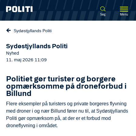
Spring til hovedindhold
Søg
Menu
Sydøstjyllands Politi
Sydøstjyllands Politi
Nyhed
11. maj 2026 11:09
Politiet gør turister og borgere
opmærksomme på droneforbud i
Billund
Flere eksempler på turisters og private borgeres flyvning
med droner i og nær Billund fører nu til, at Sydøstjyllands
Politi gør opmærksom på, at der er et forbud mod
droneflyvning i området.