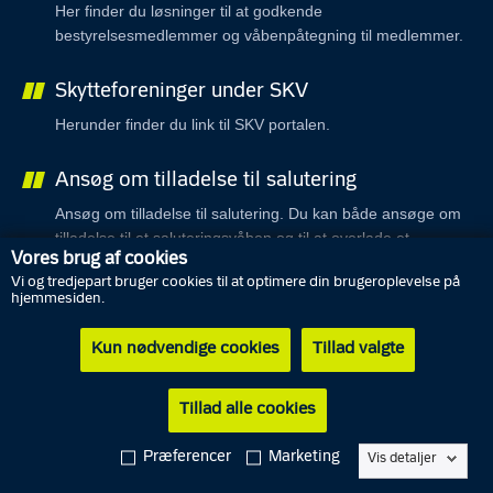
Her finder du løsninger til at godkende
bestyrelsesmedlemmer og våbenpåtegning til medlemmer.
Skytteforeninger under SKV
Herunder finder du link til SKV portalen.
Ansøg om tilladelse til salutering
Ansøg om tilladelse til salutering. Du kan både ansøge om
tilladelse til et saluteringsvåben og til at overlade et
Vores brug af cookies
saluteringsvåben til en anden.
Vi og tredjepart bruger cookies til at optimere din brugeroplevelse på
hjemmesiden.
Sportsforeninger og hundeklubber
Kun nødvendige cookies
Tillad valgte
Her kan foreninger søge om våbentilladelse til signalvåben
samt dummyskyder.
Tillad alle cookies
Præferencer
Marketing
Vis detaljer