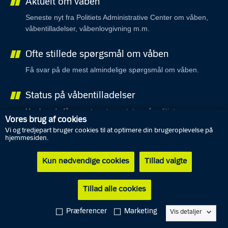
Aktuelt om våben
Seneste nyt fra Politiets Administrative Center om våben,
våbentilladelser, våbenlovgivning m.m.
Ofte stillede spørgsmål om våben
Få svar på de mest almindelige spørgsmål om våben.
Status på våbentilladelser
Her kan du få seneste nyt om status på politiets
Vores brug af cookies
sagsbehandling af våbentilladelser.
Vi og tredjepart bruger cookies til at optimere din brugeroplevelse på
hjemmesiden.
Udløb af våbentilladelse
Kun nødvendige cookies
Tillad valgte
Har du modtaget en orientering fra os om udløb af din
tilladelse?
Tillad alle cookies
Persontjek
Præferencer
Marketing
Vis detaljer
Når vi skal behandle din ansøgning om fx. våbentilladelse,
undersøger vi, om der i politiets systemer er oplysninger