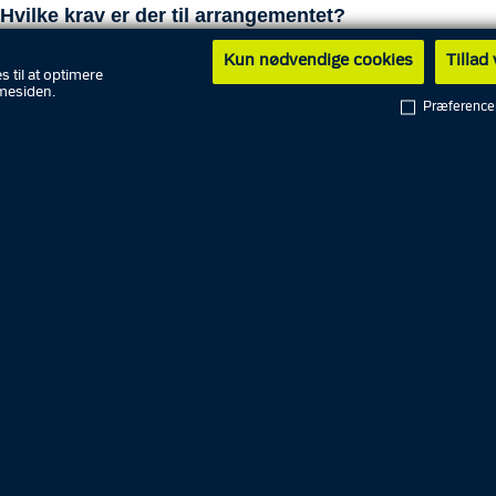
Hvilke krav er der til arrangementet?
Kun nødvendige cookies
Tillad
s til at optimere
Hvilke krav er der til forsikring?
mesiden.
Præference
Hvor kan jeg afvikle mit arrangement?
der du efter selvbetjeningen?
kan ansøg om tilladelse til friluftsarrangement på selvbetjening
Ansøg om tilladelse til friluftsarrangement