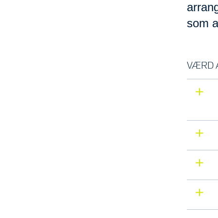
arran
som ar
VÆRD A