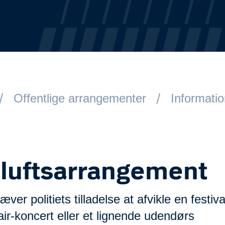
Offentlige arrangementer
Informati
iluftsarrangement
æver politiets tilladelse at afvikle en festiva
ir-koncert eller et lignende udendørs