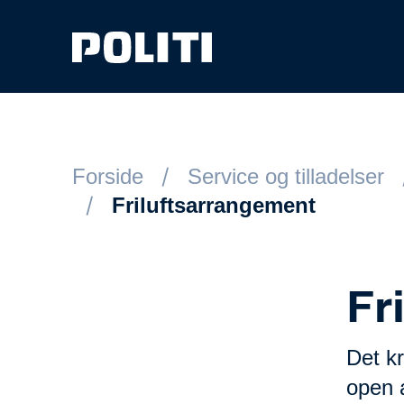
Spring til hovedindhold
Forside
Service og tilladelser
Friluftsarrangement
Fr
Det kr
open a