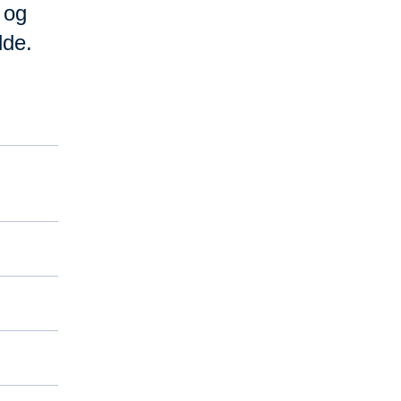
 og
lde.
m