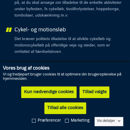
på, at du skal ansøge om tilladelse til de enkelte aktiviteter
under byfesten, fx cykelløb, tivoliforlystelser, hoppeborge,
tombolaer, udskænkning.m.v.
Cykel- og motionsløb
Det kræver politiets tilladelse til at afvikle cykelløb og
motionscykelløb på offentlige veje og steder, som er
omfattet af færdselsloven.
Demonstration og optog
Vores brug af cookies
Grundloven giver ret til demonstrationer, optog og møder.
Vi og tredjepart bruger cookies til at optimere din brugeroplevelse på
hjemmesiden.
Politiet vurderer løbende de forskellige arrangementer for
at sikre, at aktiviteterne kan afvikles fredeligt og ordentligt.
Kun nødvendige cookies
Tillad valgte
Friluftsarrangement
Tillad alle cookies
Det kræver politiets tilladelse at afvikle en festival, en open
air-koncert eller et lignende udendørs arrangement, hvor
Præferencer
Marketing
Vis detaljer
mange mennesker er samlet, og som arrangør er der nogle