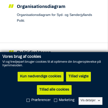
Organisationsdiagram
Organisationsdiagram for Syd- og Sønderjyllands
Politi.
Politidirektøren
Vores brug af cookies
Lene Frank er politidirektør i Syd- og Sønderjyllands
Vi og tredjepart bruger cookies til at optimere din brugeroplevelse på
hjemmesiden.
Politi.
Kun nødvendige cookies
Tillad valgte
Tillad alle cookies
Politistationer
Præferencer
Marketing
Vis detaljer
Find politistationer og åbningstider i Syd- og