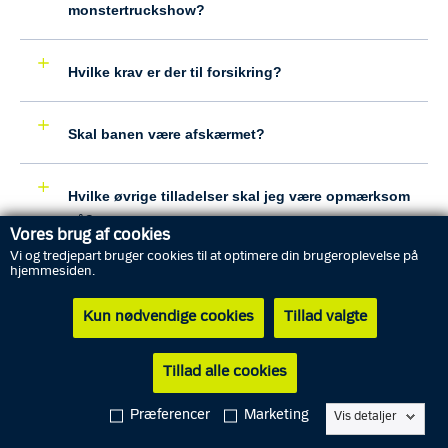
monstertruckshow?
Hvilke krav er der til forsikring?
Skal banen være afskærmet?
Hvilke øvrige tilladelser skal jeg være opmærksom
på?
Vores brug af cookies
Vi og tredjepart bruger cookies til at optimere din brugeroplevelse på
hjemmesiden.
Hvad er reglerne ved opstilling af telte?
Kun nødvendige cookies
Tillad valgte
Skal jeg sørge for lægeassistance ved
arrangementet?
Tillad alle cookies
Præferencer
Marketing
Vis detaljer