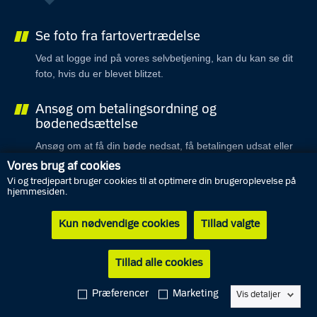
Se foto fra fartovertrædelse
Ved at logge ind på vores selvbetjening, kan du kan se dit
foto, hvis du er blevet blitzet.
Ansøg om betalingsordning og
bødenedsættelse
Ansøg om at få din bøde nedsat, få betalingen udsat eller
få lavet aftale om en betalingsordning.
Vores brug af cookies
Vi og tredjepart bruger cookies til at optimere din brugeroplevelse på
hjemmesiden.
Oplys, hvem der kørte
Oplys, hvem der førte dit køretøj, hvis det er blevet blitzet
Kun nødvendige cookies
Tillad valgte
for at køre for stærkt.
Tillad alle cookies
Fører: flyt fartbøden til dig selv
Flyt fartbøden over i dit navn, hvis du har kørt for stærkt i
Præferencer
Marketing
Vis detaljer
en anden persons køretøj.